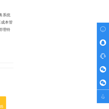
务系统
算成本管

管理特





05