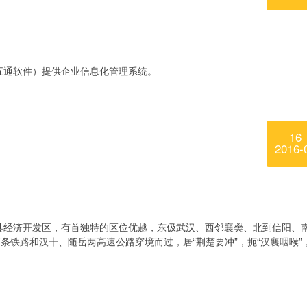
五通软件）提供企业信息化管理系统。
16
2016-
县经济开发区，有首独特的区位优越，东伋武汉、西邻襄樊、北到信阳、
两条铁路和汉十、随岳两高速公路穿境而过，居“荆楚要冲”，扼“汉襄咽喉”，