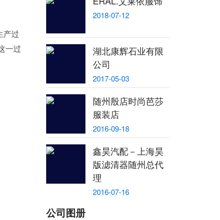
ERAL.艾莱依服饰
2018-07-12
生产过
这一过
湖北康辉石业有限
公司
2017-05-03
随州殷店时尚芭莎
服装店
2016-09-18
鑫昊汽配－上海昊
版滤清器随州总代
理
2016-07-16
公司图册