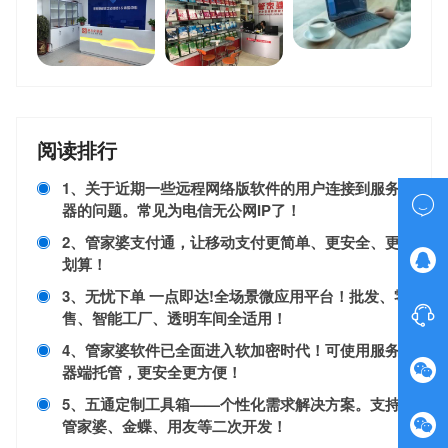
阅读排行
1、关于近期一些远程网络版软件的用户连接到服务

器的问题。常见为电信无公网IP了！
2、管家婆支付通，让移动支付更简单、更安全、更

划算！
3、无忧下单 一点即达!全场景微应用平台！批发、零

售、智能工厂、透明车间全适用！
4、管家婆软件已全面进入软加密时代！可使用服务

器端托管，更安全更方便！
5、五通定制工具箱——个性化需求解决方案。支持

管家婆、金蝶、用友等二次开发！