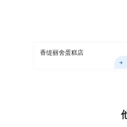
香缇丽舍蛋糕店