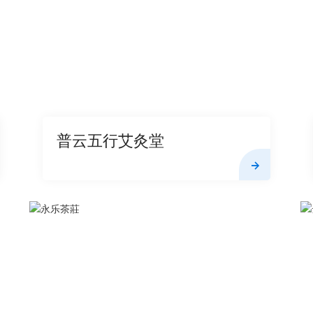
普云五行艾灸堂