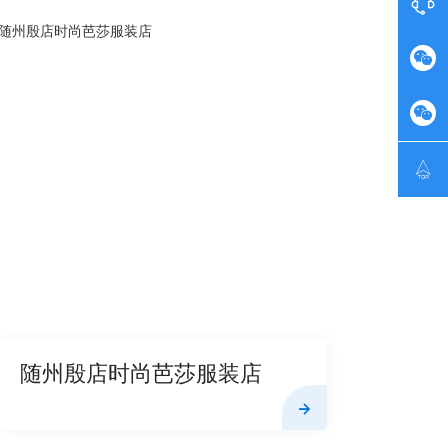




随州殷店时尚芭莎服装店